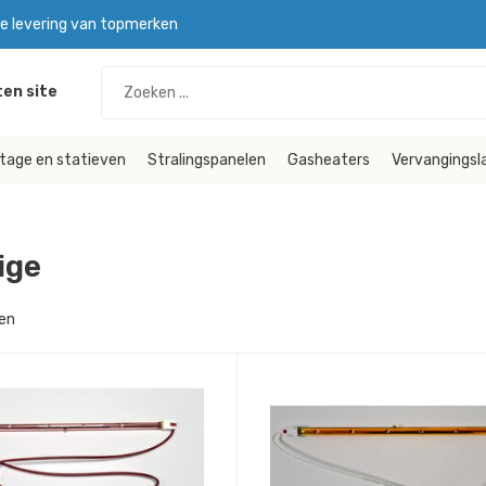
le levering van topmerken
en site
tage en statieven
Stralingspanelen
Gasheaters
Vervangings
ige
en