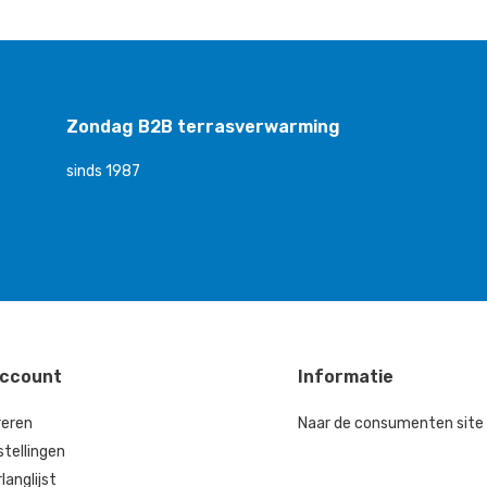
Zondag B2B terrasverwarming
sinds 1987
account
Informatie
reren
Naar de consumenten site
stellingen
rlanglijst