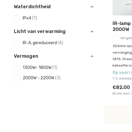
Waterdichtheid
IPx4
(1)
IR-lamp
2000W
Licht van verwarming
Vergeli
IR-A, gereduceerd
(4)
355mm lang
vervangings
Vermogen
SK15. Draa
behoefte in
1300W- 1800W
(1)
Op voorr
2000W - 2200W
(3)
1-2 werkd
€82,00
Bruto excl.