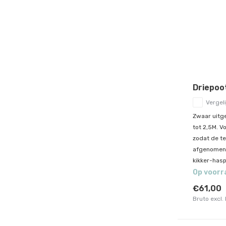
Driepoot
Vergeli
Zwaar uitge
tot 2,5M. V
zodat de t
afgenomen 
kikker-hasp
Op voorr
€61,00
Bruto excl.