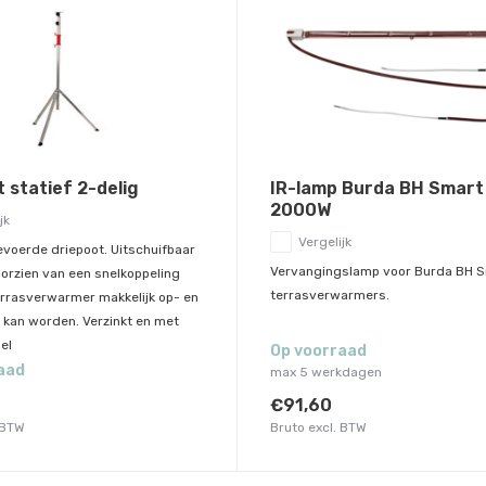
 statief 2-delig
IR-lamp Burda BH Smart
2000W
jk
Vergelijk
voerde driepoot. Uitschuifbaar
Vervangingslamp voor Burda BH S
oorzien van een snelkoppeling
terrasverwarmers.
errasverwarmer makkelijk op- en
kan worden. Verzinkt en met
el
Op voorraad
aad
max 5 werkdagen
€91,60
 BTW
Bruto excl. BTW