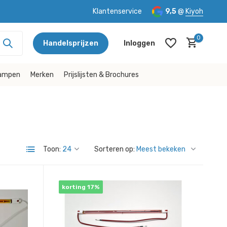
Klantenservice
9,5
@
Kiyoh
0
Handelsprijzen
Inloggen
lampen
Merken
Prijslijsten & Brochures
Account aanmaken
Account aanmaken
Toon:
Sorteren op:
korting 17%