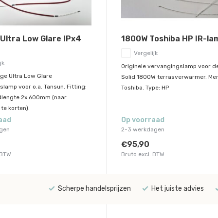
 Ultra Low Glare IPx4
1800W Toshiba HP IR-la
Vergelijk
jk
Originele vervangingslamp voor d
e Ultra Low Glare
Solid 1800W terrasverwarmer. Mer
lamp voor o.a. Tansun. Fitting:
Toshiba. Type: HP
dlengte 2x 600mm (naar
 te korten).
aad
Op voorraad
agen
2-3 werkdagen
€95,90
 BTW
Bruto excl. BTW
Scherpe handelsprijzen
Het juiste advies