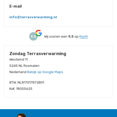
E-mail
info@terrasverwarming.nl
9,5
Wij scoren een
9,5
op
Kiyoh
Zondag Terrasverwarming
Westeind 11
5245 NL Rosmalen
Nederland
Bekijk op Google Maps
BTW: NL817017872B01
KvK: 18055625