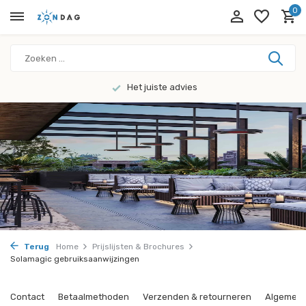
0
Het juiste advies
Terug
Home
Prijslijsten & Brochures
Solamagic gebruiksaanwijzingen
Contact
Betaalmethoden
Verzenden & retourneren
Algemene