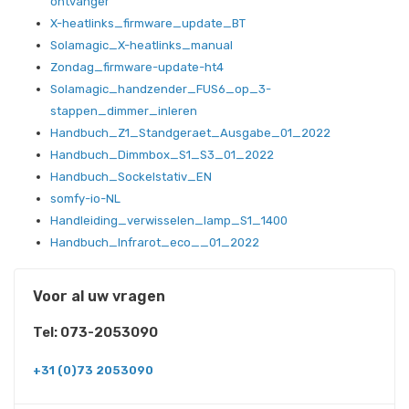
ontvanger
X-heatlinks_firmware_update_BT
Solamagic_X-heatlinks_manual
Zondag_firmware-update-ht4
Solamagic_handzender_FUS6_op_3-
stappen_dimmer_inleren
Handbuch_Z1_Standgeraet_Ausgabe_01_2022
Handbuch_Dimmbox_S1_S3_01_2022
Handbuch_Sockelstativ_EN
somfy-io-NL
Handleiding_verwisselen_lamp_S1_1400
Handbuch_Infrarot_eco__01_2022
Voor al uw vragen
Tel: 073-2053090
+31 (0)73 2053090