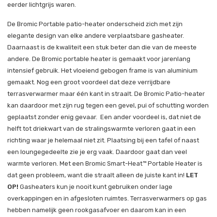
eerder lichtgrijs waren.
De Bromic Portable patio-heater onderscheid zich met zijn
elegante design van elke andere verplaatsbare gasheater.
Daarnaast is de kwaliteit een stuk beter dan die van de meeste
andere. De Bromic portable heater is gemaakt voor jarenlang
intensief gebruik. Het vloeiend gebogen frame is van aluminium
gemaakt. Nog een groot voordeel dat deze verrijdbare
terrasverwarmer maar één kant in straalt. De Bromic Patio-heater
kan daardoor met zijn rug tegen een gevel, pui of schutting worden
geplaatst zonder enig gevaar. Een ander voordeel is, dat niet de
helft tot driekwart van de stralingswarmte verloren gaat in een
richting waar je helemaal niet zit. Plaatsing bij een tafel of naast
een loungegedeelte zie je erg vaak. Daardoor gaat dan veel
warmte verloren. Met een Bromic Smart-Heat™ Portable Heater is
dat geen probleem, want die straalt alleen de juiste kant in!
LET
OP!
Gasheaters kun je nooit kunt gebruiken onder lage
overkappingen en in afgesloten ruimtes. Terrasverwarmers op gas
hebben namelijk geen rookgasafvoer en daarom kan in een