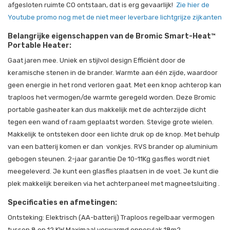
afgesloten ruimte CO ontstaan, dat is erg gevaarlijk!
Zie hier de
Youtube promo nog met de niet meer leverbare lichtgrijze zijkanten
Belangrijke eigenschappen van de Bromic Smart-Heat™
Portable Heater:
Gaat jaren mee. Uniek en stijlvol design Efficiënt door de
keramische stenen in de brander. Warmte aan één zijde, waardoor
geen energie in het rond verloren gaat. Met een knop achterop kan
traploos het vermogen/de warmte geregeld worden. Deze Bromic
portable gasheater kan dus makkelijk met de achterzijde dicht
tegen een wand of raam geplaatst worden. Stevige grote wielen.
Makkelijk te ontsteken door een lichte druk op de knop. Met behulp
van een batterij komen er dan vonkjes. RVS brander op aluminium
gebogen steunen. 2-jaar garantie De 10-11Kg gasfles wordt niet
meegeleverd. Je kunt een glasfles plaatsen in de voet. Je kunt die
plek makkelijk bereiken via het achterpaneel met magneetsluiting .
Specificaties en afmetingen:
Ontsteking: Elektrisch (AA-batterij) Traploos regelbaar vermogen
tussen 8 en 12 KW Maximaal verwarmd oppervlak 18m2