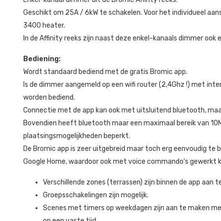
Geschikt om 25A / 6kW te schakelen. Voor het individueel aan
3400 heater.
In de Affinity reeks zijn naast deze enkel-kanaals dimmer ook
Bediening:
Wordt standaard bediend met de gratis Bromic app.
Is de dimmer aangemeld op een wifi router (2,4Ghz !) met int
worden bediend.
Connectie met de app kan ook met uitsluitend bluetooth, maar 
Bovendien heeft bluetooth maar een maximaal bereik van 10
plaatsingsmogelijkheden beperkt.
De Bromic app is zeer uitgebreid maar toch erg eenvoudig te
Google Home, waardoor ook met voice commando's gewerkt k
Verschillende zones (terrassen) zijn binnen de app aan 
Groepsschakelingen zijn mogelijk.
Scenes met timers op weekdagen zijn aan te maken met
op een vaste tijd.