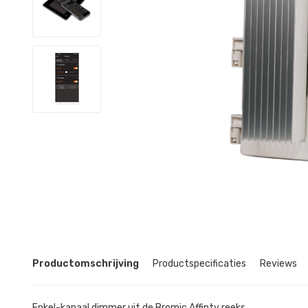
Productomschrijving
Productspecificaties
Reviews
Enkel-kanaal dimmer uit de Bromic Affinty reeks.