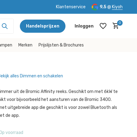
Klantenservice
9,5
@
Kiyoh
0
Handelsprijzen
Inloggen
lampen
Merken
Prijslijsten & Brochures
ekijk alles Dimmen en schakelen
Account aanmaken
Account aanmaken
immer uit de Bromic Affinity reeks. Geschikt om met 6kW te
ikt voor bijvoorbeeld het aansturen van de Bromic 3400.
et uitgebreide app die geschikt is voor zowel Bluetooth als
et de app.
Op voorraad