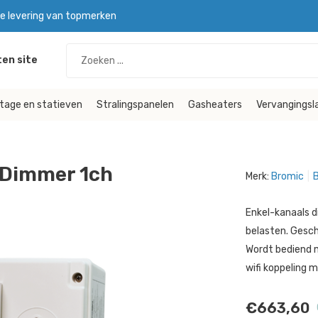
le levering van topmerken
en site
tage en statieven
Stralingspanelen
Gasheaters
Vervangings
 Dimmer 1ch
Merk:
Bromic
B
Enkel-kanaals d
belasten. Gesch
Wordt bediend m
wifi koppeling m
€663,60