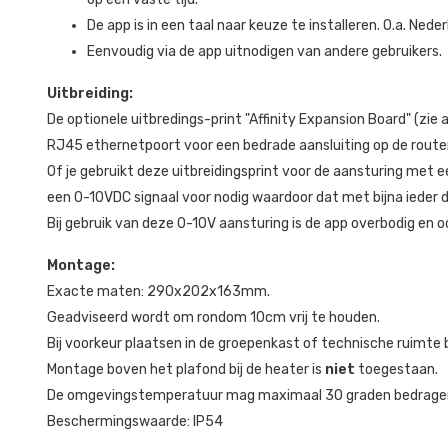
De app is in een taal naar keuze te installeren. O.a. Nede
Eenvoudig via de app uitnodigen van andere gebruikers.
Uitbreiding:
De optionele uitbredings-print "Affinity Expansion Board" (zi
RJ45 ethernetpoort voor een bedrade aansluiting op de router
Of je gebruikt deze uitbreidingsprint voor de aansturing met 
een 0-10VDC signaal voor nodig waardoor dat met bijna ieder 
Bij gebruik van deze 0-10V aansturing is de app overbodig en o
Montage:
Exacte maten: 290x202x163mm.
Geadviseerd wordt om rondom 10cm vrij te houden.
Bij voorkeur plaatsen in de groepenkast of technische ruimte b
Montage boven het plafond bij de heater is
niet
toegestaan.
De omgevingstemperatuur mag maximaal 30 graden bedragen tij
Beschermingswaarde: IP54