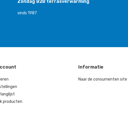
Zondag B2B terrasverwarming
sinds 1987
account
Informatie
reren
Naar de consumenten site
stellingen
rlanglijst
jk producten