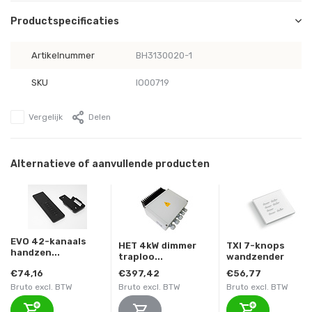
Productspecificaties
Artikelnummer
BH3130020-1
SKU
IO00719
Vergelijk
Delen
Alternatieve of aanvullende producten
EVO 42-kanaals
HET 4kW dimmer
TXI 7-knops
handzen...
traploo...
wandzender
€74,16
€397,42
€56,77
Bruto excl. BTW
Bruto excl. BTW
Bruto excl. BTW