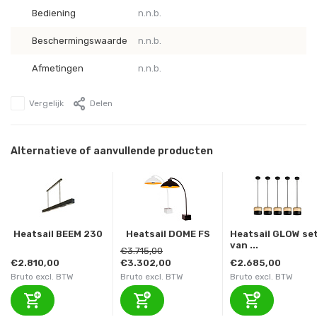
Bediening
n.n.b.
Beschermingswaarde
n.n.b.
Afmetingen
n.n.b.
Vergelijk
Delen
Alternatieve of aanvullende producten
Heatsail BEEM 230
Heatsail DOME FS
Heatsail GLOW se
van ...
€3.715,00
€2.810,00
€3.302,00
€2.685,00
Bruto excl. BTW
Bruto excl. BTW
Bruto excl. BTW