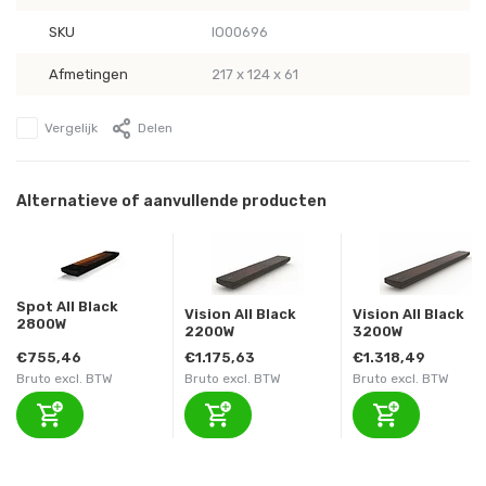
SKU
IO00696
Afmetingen
217 x 124 x 61
Vergelijk
Delen
Alternatieve of aanvullende producten
Spot All Black
Vision All Black
Vision All Black
2800W
2200W
3200W
€755,46
€1.175,63
€1.318,49
Bruto excl. BTW
Bruto excl. BTW
Bruto excl. BTW