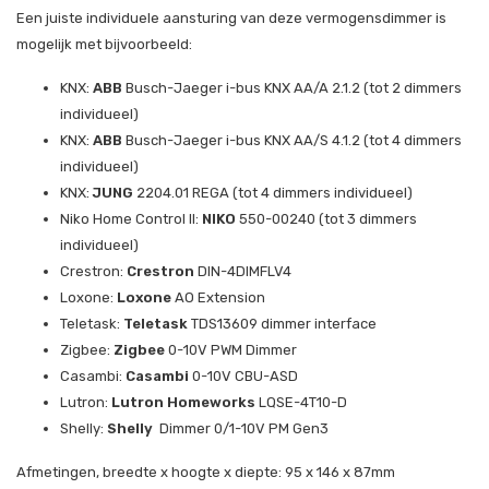
Een juiste individuele aansturing van deze vermogensdimmer is
mogelijk met bijvoorbeeld:
KNX:
ABB
Busch-Jaeger i-bus KNX AA/A 2.1.2 (tot 2 dimmers
individueel)
KNX:
ABB
Busch-Jaeger i-bus KNX AA/S 4.1.2 (tot 4 dimmers
individueel)
KNX:
JUNG
2204.01 REGA (tot 4 dimmers individueel)
Niko Home Control II:
NIKO
550-00240 (tot 3 dimmers
individueel)
Crestron:
Crestron
DIN-4DIMFLV4
Loxone:
Loxone
AO Extension
Teletask:
Teletask
TDS13609 dimmer interface
Zigbee:
Zigbee
0-10V PWM Dimmer
Casambi:
Casambi
0-10V CBU-ASD
Lutron:
Lutron Homeworks
LQSE-4T10-D
Shelly:
Shelly
Dimmer 0/1-10V PM Gen3
Afmetingen, breedte x hoogte x diepte: 95 x 146 x 87mm