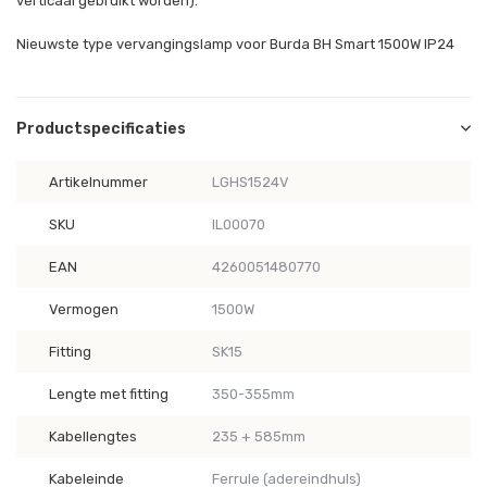
verticaal gebruikt worden).
Nieuwste type vervangingslamp voor Burda BH Smart 1500W IP24
Productspecificaties
Artikelnummer
LGHS1524V
SKU
IL00070
EAN
4260051480770
Vermogen
1500W
Fitting
SK15
Lengte met fitting
350-355mm
Kabellengtes
235 + 585mm
Kabeleinde
Ferrule (adereindhuls)