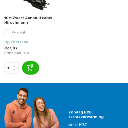
10M Zwart Aansluitkabel
Hirschmann
Vergelijk
Op voorraad
€61,07
Bruto excl. BTW
Zondag B2B
terrasverwarming
sinds 1987