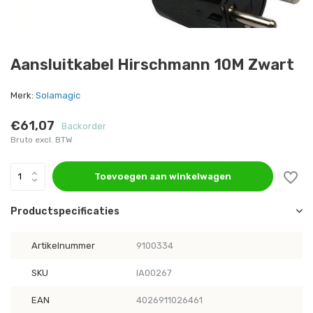
Aansluitkabel Hirschmann 10M Zwart
Merk:
Solamagic
€61,07
Backorder
Bruto excl. BTW
Toevoegen aan winkelwagen
Productspecificaties
Artikelnummer
9100334
SKU
IA00267
EAN
4026911026461