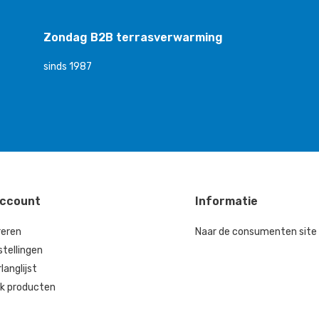
Zondag B2B terrasverwarming
sinds 1987
account
Informatie
reren
Naar de consumenten site
stellingen
rlanglijst
jk producten