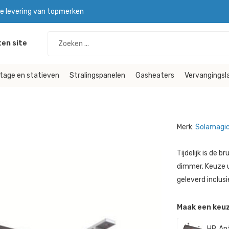
le levering van topmerken
en site
tage en statieven
Stralingspanelen
Gasheaters
Vervangings
Merk:
Solamagi
Tijdelijk is de
dimmer. Keuze u
geleverd inclus
Maak een keuz
HP, An