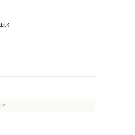
duur)
744