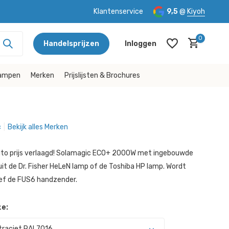
Klantenservice
9,5
@
Kiyoh
0
Handelsprijzen
Inloggen
lampen
Merken
Prijslijsten & Brochures
c
Bekijk alles Merken
Account aanmaken
Account aanmaken
 bruto prijs verlaagd! Solamagic ECO+ 2000W met ingebouwde
it de Dr. Fisher HeLeN lamp of de Toshiba HP lamp. Wordt
ief de FUS6 handzender.
e:
traciet RAL7016