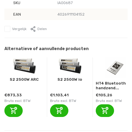
SKU
IA00687
EAN
4026911104152
Vergelijk
Delen
Alternatieve of aanvullende producten
S2 2500W ARC
S2 2500W io
HT4 Bluetooth
handzend...
€873,33
€1.103,41
€105,26
Bruto excl. BTW
Bruto excl. BTW
Bruto excl. BTW