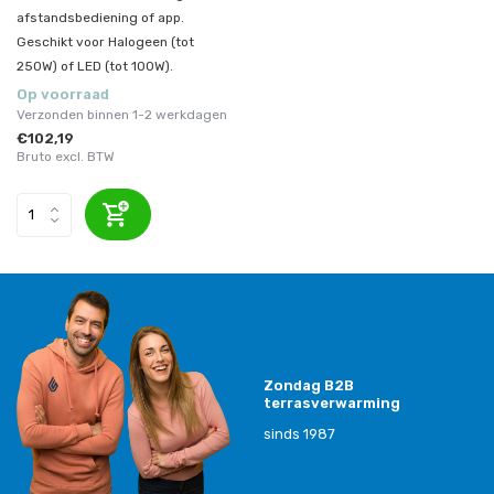
afstandsbediening of app.
Geschikt voor Halogeen (tot
250W) of LED (tot 100W).
Op voorraad
Verzonden binnen 1-2 werkdagen
€102,19
Bruto excl. BTW
Zondag B2B
terrasverwarming
sinds 1987