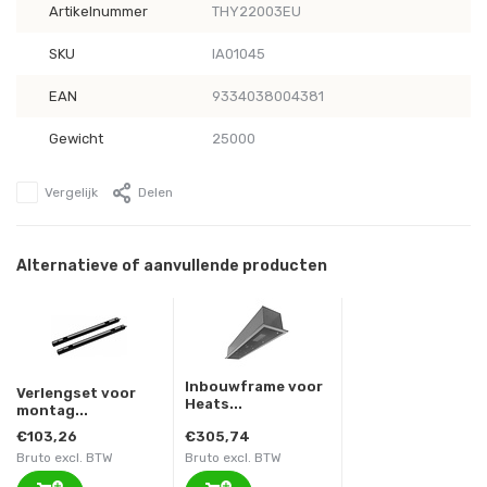
Artikelnummer
THY22003EU
SKU
IA01045
EAN
9334038004381
Gewicht
25000
Vergelijk
Delen
Alternatieve of aanvullende producten
Inbouwframe voor
Verlengset voor
Heats...
montag...
€103,26
€305,74
Bruto excl. BTW
Bruto excl. BTW