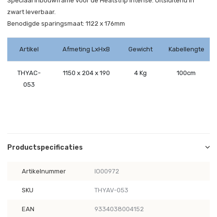
Speciaal inbouwframe voor de Heatstrip Intense. Uitsluitend in
zwart leverbaar.
Benodigde sparingsmaat: 1122 x 176mm
Artikel
Afmeting LxHxB
Gewicht
Kabellengte
THYAC-
1150 x 204 x 190
4 Kg
100cm
053
Productspecificaties
Artikelnummer
IO00972
SKU
THYAV-053
EAN
9334038004152