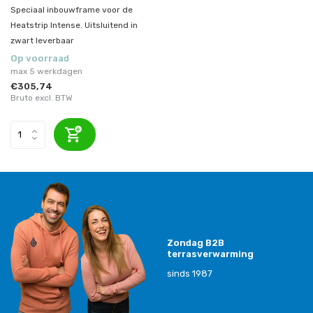
Speciaal inbouwframe voor de
Heatstrip Intense. Uitsluitend in
zwart leverbaar
Op voorraad
max 5 werkdagen
€305,74
Bruto excl. BTW
Zondag B2B
terrasverwarming
sinds 1987