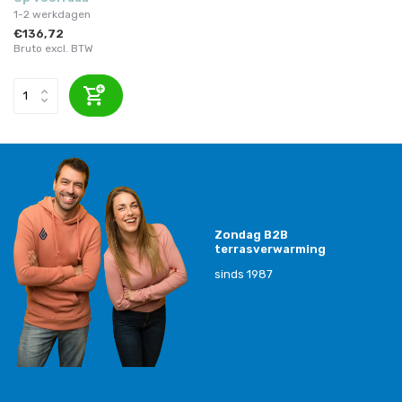
1-2 werkdagen
€136,72
Bruto excl. BTW
Zondag B2B
terrasverwarming
sinds 1987