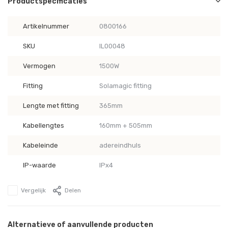
Productspecificaties
Artikelnummer
0800166
SKU
IL00048
Vermogen
1500W
Fitting
Solamagic fitting
Lengte met fitting
365mm
Kabellengtes
160mm + 505mm
Kabeleinde
adereindhuls
IP-waarde
IPx4
Vergelijk
Delen
Alternatieve of aanvullende producten