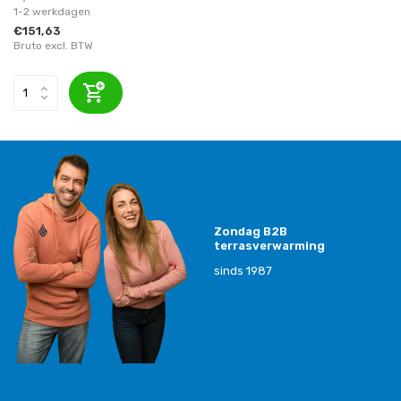
1-2 werkdagen
€151,63
Bruto excl. BTW
Zondag B2B
terrasverwarming
sinds 1987