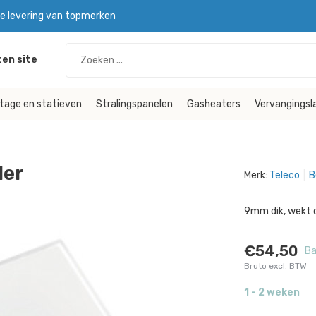
le levering van topmerken
en site
tage en statieven
Stralingspanelen
Gasheaters
Vervangings
der
Merk:
Teleco
B
9mm dik, wekt o
€54,50
Ba
Bruto excl. BTW
1 - 2 weken