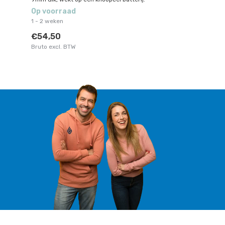
Op voorraad
1 - 2 weken
€54,50
Bruto excl. BTW