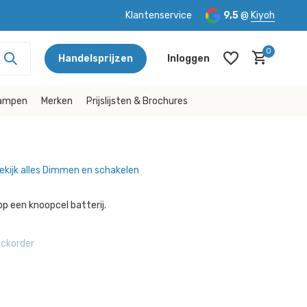
Klantenservice
9,5
@
Kiyoh
0
Handelsprijzen
Inloggen
lampen
Merken
Prijslijsten & Brochures
ekijk alles Dimmen en schakelen
Account aanmaken
Account aanmaken
p een knoopcel batterij.
ckorder